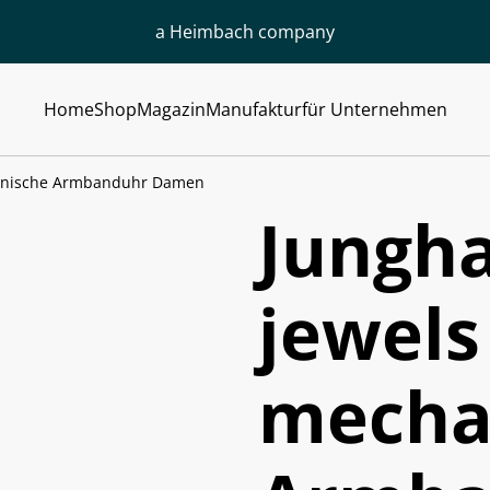
a Heimbach company
Home
Shop
Magazin
Manufaktur
für Unternehmen
hanische Armbanduhr Damen
Jungha
jewels
mecha