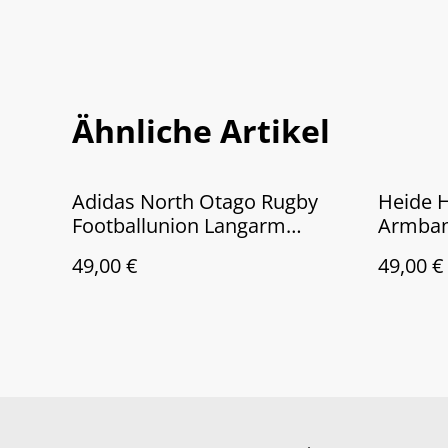
Ähnliche Artikel
Adidas North Otago Rugby
Heide 
Footballunion Langarm
Armban
Polohemd Shirt Herren Größe:
Datums
49,00 €
49,00 €
XL