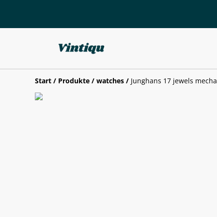
Start
/
Produkte
/
watches
/
Junghans 17 jewels mec