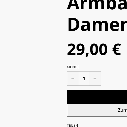
Armba
Dame
29,00 €
MENGE
Zum
TEILEN