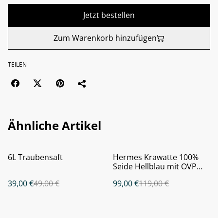
Jetzt bestellen
Zum Warenkorb hinzufügen
TEILEN
Ähnliche Artikel
%
%
6L Traubensaft
Hermes Krawatte 100%
Seide Hellblau mit OVP
Box
39,00 €
49,00 €
99,00 €
119,00 €