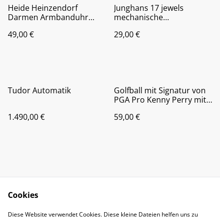
Heide Heinzendorf
Junghans 17 jewels
Darmen Armbanduhr
mechanische
Quarz Rosé mit
Armbanduhr Damen
49,00 €
29,00 €
Datumsanzeige
Tudor Automatik
Golfball mit Signatur von
PGA Pro Kenny Perry mit
COA
1.490,00 €
59,00 €
Cookies
Kontakt
Impressum
Diese Website verwendet Cookies. Diese kleine Dateien helfen uns zu
Datenschutz
AGB