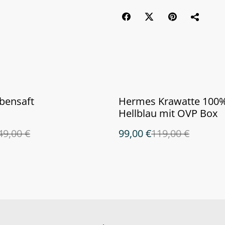
%
bensaft
Hermes Krawatte 100%
Hellblau mit OVP Box
49,00 €
99,00 €
119,00 €