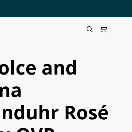
olce and
na
nduhr Rosé