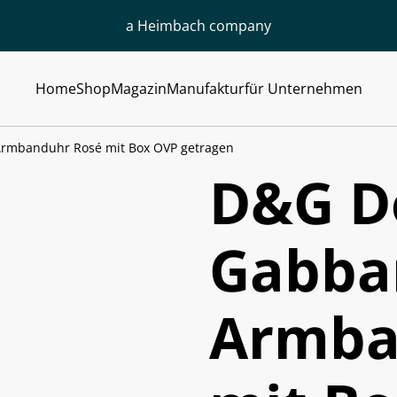
a Heimbach company
Home
Shop
Magazin
Manufaktur
für Unternehmen
rmbanduhr Rosé mit Box OVP getragen
D&G D
Gabba
Armba