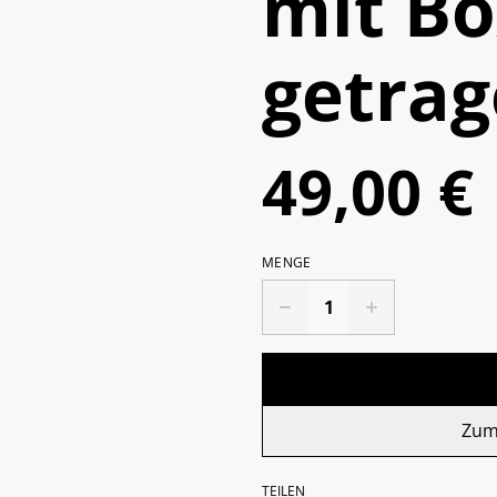
mit B
getra
49,00 €
MENGE
Zum
TEILEN